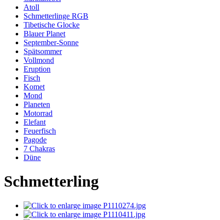
Atoll
Schmetterlinge RGB
Tibetische Glocke
Blauer Planet
September-Sonne
Spätsommer
Vollmond
Eruption
Fisch
Komet
Mond
Planeten
Motorrad
Elefant
Feuerfisch
Pagode
7 Chakras
Düne
Schmetterling